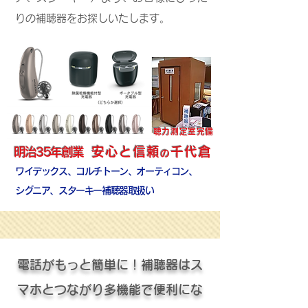
りの補聴器をお探しいたします。
聴力測定室完備
安心と信頼
千代倉
明治35年創業
の
ワイデックス、コルチトーン、オーティコン、
シグニア、スターキー補聴器取
扱い
電話がもっと簡単に！補聴器はス
マホとつながり多機能で便利にな