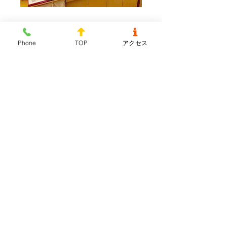
Phone
TOP
アクセス
より良いメガネをお選びいただくための
用途別メガネ体験コーナー≪ＨＯＹＡ推
奨レンズ≫
ライフスタイルに合わせて使い方いろい
ろ、見え方の違いをご体験下さい！
●遠近両用 ●室内専用 ●デスクワーク
専用 ●読書専用
千葉県／野田市駅・愛宕駅徒歩7分
メガネ・時計・補聴器・貴金属なら
株式会社千代倉