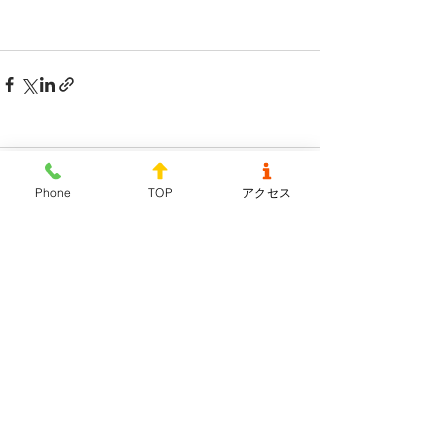
コメント
Phone
TOP
アクセス
コメントを追加…
千葉県／野田市駅・愛宕駅徒歩7分
メガネ・時計・補聴器・貴金属なら
株式会社千代倉